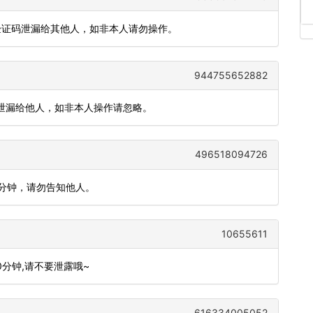
把验证码泄漏给其他人，如非本人请勿操作。
944755652882
，勿泄漏给他人，如非本人操作请忽略。
496518094726
5分钟，请勿告知他人。
10655611
10分钟,请不要泄露哦~
616334005052