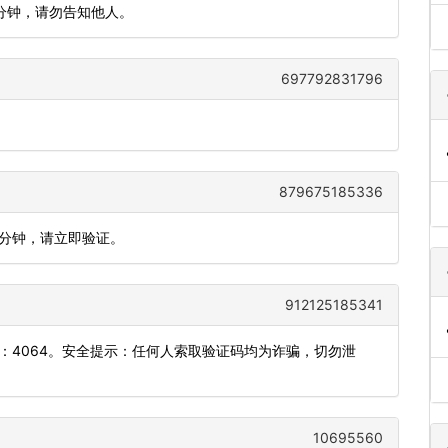
5分钟，请勿告知他人。
697792831796
879675185336
5分钟，请立即验证。
912125185341
是：4064。安全提示：任何人索取验证码均为诈骗，切勿泄
10695560