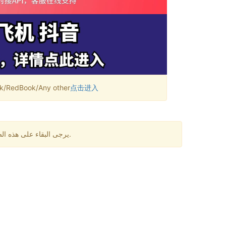
RedBook/Any other
点击进入
يرجى البقاء على هذه الصفحة لمدة دقيقة واحدة. قد تكون هناك بعض التأخيرات في استقبال الرسائل. إذا لم تتلقى رمز التحقق لفترة طويلة، يرجى تغيير الرقم.