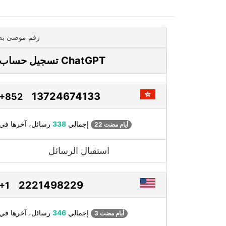
رقم موصى به
تسجيل حساب ChatGPT
13724674133
+852
رسائل، آخرها في
إجمالي
338
22 أيام مضت
استقبال الرسائل
2221498229
+1
رسائل، آخرها في
إجمالي
346
3 أيام مضت