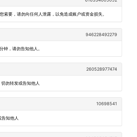
向您索要，请勿向任何人泄露，以免造成账户或资金损失。
946228492279
5分钟，请勿告知他人。
260528977474
，切勿转发或告知他人
10698541
或告知他人