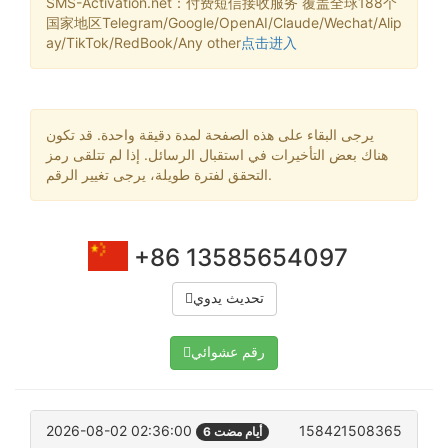
SMS-Activation.net：付费短信接收服务 覆盖全球188个
国家地区Telegram/Google/OpenAI/Claude/Wechat/Alip
ay/TikTok/RedBook/Any other
点击进入
يرجى البقاء على هذه الصفحة لمدة دقيقة واحدة. قد تكون
هناك بعض التأخيرات في استقبال الرسائل. إذا لم تتلقى رمز
التحقق لفترة طويلة، يرجى تغيير الرقم.
+86 13585654097
تحديث يدوي
رقم عشوائي
2026-08-02 02:36:00
158421508365
6 أيام مضت