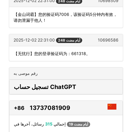
2025-12-02 22:31:00
10698509
248 أيام مضت
【金山词霸】您的验证码7006，该验证码5分钟内有效，
请勿泄漏于他人！
2025-12-02 22:31:00
10696586
248 أيام مضت
【无忧行】您的登录验证码为：661318。
رقم موصى به
تسجيل حساب ChatGPT
13737081909
+86
رسائل، آخرها في
إجمالي
315
19 أيام مضت