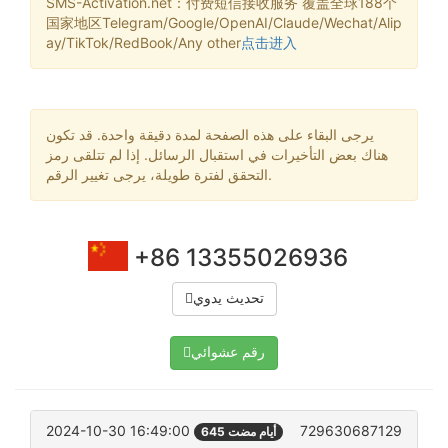
SMS-Activation.net：付费短信接收服务 覆盖全球188个
国家地区Telegram/Google/OpenAI/Claude/Wechat/Alip
ay/TikTok/RedBook/Any other
点击进入
يرجى البقاء على هذه الصفحة لمدة دقيقة واحدة. قد تكون
هناك بعض التأخيرات في استقبال الرسائل. إذا لم تتلقى رمز
التحقق لفترة طويلة، يرجى تغيير الرقم.
+86 13355026936
تحديث يدوي
رقم عشوائي
2024-10-30 16:49:00
729630687129
645 أيام مضت